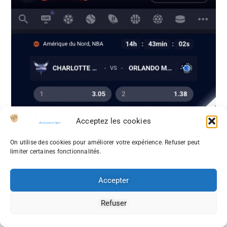
Acceptez les cookies
On utilise des cookies pour améliorer votre expérience. Refuser peut
limiter certaines fonctionnalités.
Accepter
4.6 / 5
Refuser
Jouer sur Dracula