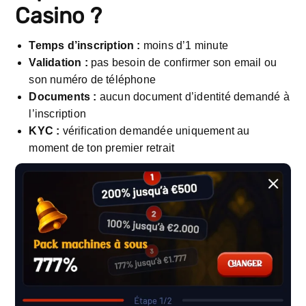
Casino ?
Temps d’inscription :
moins d’1 minute
Validation :
pas besoin de confirmer son email ou
son numéro de téléphone
Documents :
aucun document d’identité demandé à
l’inscription
KYC :
vérification demandée uniquement au
moment de ton premier retrait