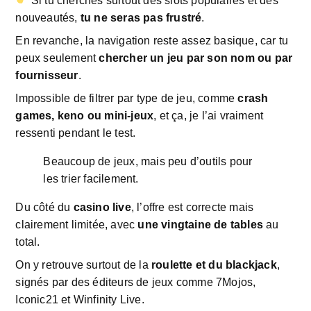
Si tu cherches surtout des slots populaires et des
nouveautés,
tu ne seras pas frustré
.
En revanche, la navigation reste assez basique, car tu
peux seulement
chercher un jeu par son nom ou par
fournisseur
.
Impossible de filtrer par type de jeu, comme
crash
games, keno ou mini-jeux
, et ça, je l’ai vraiment
ressenti pendant le test.
Beaucoup de jeux, mais peu d’outils pour
les trier facilement.
Du côté du
casino live
, l’offre est correcte mais
clairement limitée, avec
une vingtaine de tables
au
total.
On y retrouve surtout de la
roulette et du blackjack
,
signés par des éditeurs de jeux comme 7Mojos,
Iconic21 et Winfinity Live.