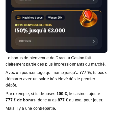
Le bonus de bienvenue de Dracula Casino fait
clairement partie des plus impressionnants du marché.
Avec un pourcentage qui monte jusqu’à
777 %
, tu peux
démarrer avec un solde très élevé dès le premier
dépôt.
Par exemple, si tu déposes
100 €
, le casino t’ajoute
777 € de bonus
, donc tu as
877 €
au total pour jouer.
Mais il y a une contrepartie.