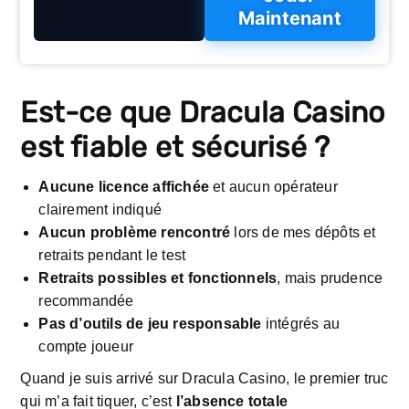
Maintenant
Est-ce que Dracula Casino
est fiable et sécurisé ?
Aucune licence affichée
et aucun opérateur
clairement indiqué
Aucun problème rencontré
lors de mes dépôts et
retraits pendant le test
Retraits possibles et fonctionnels
, mais prudence
recommandée
Pas d’outils de jeu responsable
intégrés au
compte joueur
Quand je suis arrivé sur Dracula Casino, le premier truc
qui m’a fait tiquer, c’est
l’absence totale