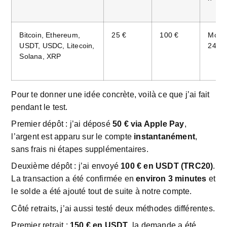
Bitcoin, Ethereum,
25 €
100 €
Moins
USDT, USDC, Litecoin,
24 h
Solana, XRP
Pour te donner une idée concrète, voilà ce que j’ai fait
pendant le test.
Premier dépôt : j’ai déposé
50 € via Apple Pay
,
l’argent est apparu sur le compte
instantanément
,
sans frais ni étapes supplémentaires.
Deuxième dépôt : j’ai envoyé
100 € en USDT (TRC20)
.
La transaction a été confirmée en
environ 3 minutes
et
le solde a été ajouté tout de suite à notre compte.
Côté retraits, j’ai aussi testé deux méthodes différentes.
Premier retrait :
150 € en USDT
, la demande a été