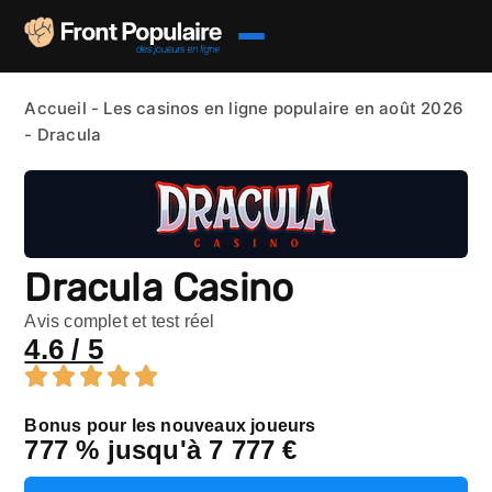
Accueil
-
Les casinos en ligne populaire en août 2026
-
Dracula
Dracula Casino
Avis complet et test réel
4.6 / 5
Bonus pour les nouveaux joueurs
777 % jusqu'à 7 777 €