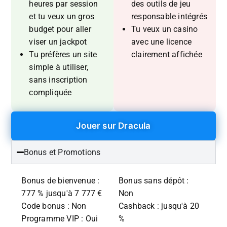
heures par session
des outils de jeu
et tu veux un gros
responsable intégrés
budget pour aller
Tu veux un casino
viser un jackpot
avec une licence
Tu préfères un site
clairement affichée
simple à utiliser,
sans inscription
compliquée
Jouer sur Dracula
Bonus et Promotions
Bonus de bienvenue :
Bonus sans dépôt :
777 % jusqu'à 7 777 €
Non
Code bonus : Non
Cashback : jusqu'à 20
Programme VIP : Oui
%