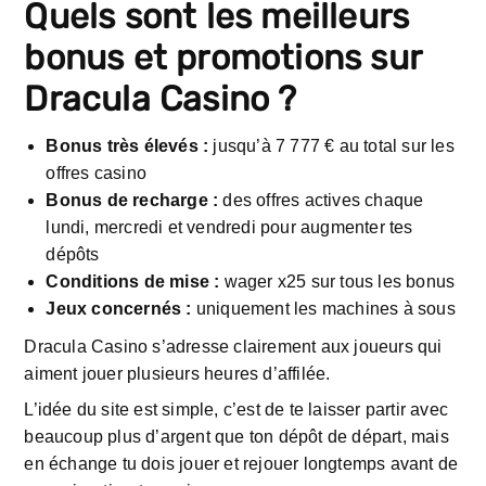
Quels sont les meilleurs
bonus et promotions sur
Dracula Casino ?
Bonus très élevés :
jusqu’à 7 777 € au total sur les
offres casino
Bonus de recharge :
des offres actives chaque
lundi, mercredi et vendredi pour augmenter tes
dépôts
Conditions de mise :
wager x25 sur tous les bonus
Jeux concernés :
uniquement les machines à sous
Dracula Casino s’adresse clairement aux joueurs qui
aiment jouer plusieurs heures d’affilée.
L’idée du site est simple, c’est de te laisser partir avec
beaucoup plus d’argent que ton dépôt de départ, mais
en échange tu dois jouer et rejouer longtemps avant de