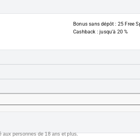
Bonus sans dépôt : 25 Free S
Cashback : jusqu'à 20 %
vé aux personnes de 18 ans et plus.