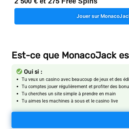
2 500 € et 275 Free Spins
Jouer sur MonacoJac
Est-ce que MonacoJack est 
Oui si :
Tu veux un casino avec beaucoup de jeux et des éd
Tu comptes jouer régulièrement et profiter des bon
Tu cherches un site simple à prendre en main
Tu aimes les machines à sous et le casino live