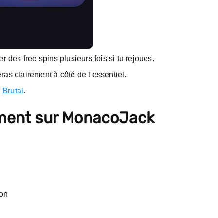
 des free spins plusieurs fois si tu rejoues.
eras clairement à côté de l’essentiel.
e
Brutal
.
ement sur MonacoJack
s
ion