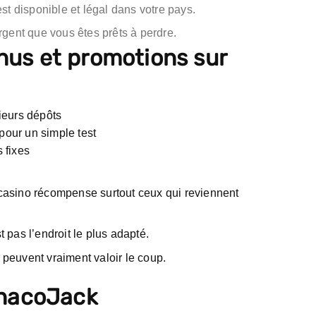
est disponible et légal dans votre pays.
gent que vous êtes prêts à perdre.
onus et promotions sur
ieurs dépôts
 pour un simple test
 fixes
 casino récompense surtout ceux qui reviennent
t pas l’endroit le plus adapté.
 peuvent vraiment valoir le coup.
onacoJack