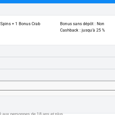
 Spins + 1 Bonus Crab
Bonus sans dépôt : Non
Cashback : jusqu'à 25 %
vé aux personnes de 18 ans et plus.