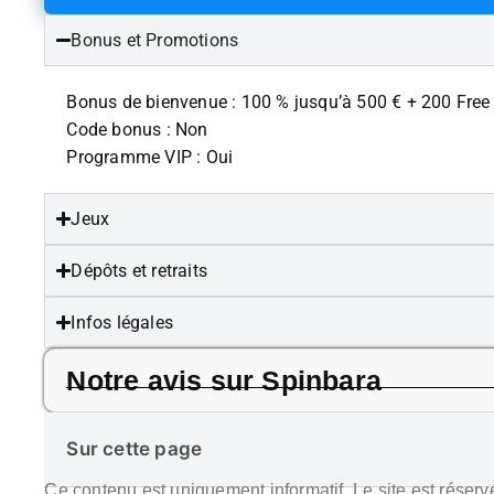
Bonus et Promotions
Bonus de bienvenue : 100 % jusqu’à 500 € + 200 Free
Code bonus : Non
Programme VIP : Oui
Jeux
Dépôts et retraits
Infos légales
Notre avis sur Spinbara
Sur cette page
Ce contenu est uniquement informatif. Le site est réser