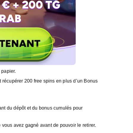
 papier.
t récupérer 200 free spins en plus d’un Bonus
ntant du dépôt et du bonus cumulés pour
ue vous avez gagné avant de pouvoir le retirer.