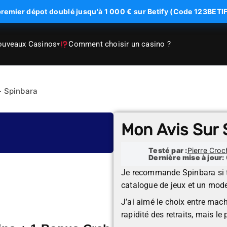
remier dépot doublé jusqu'à 1 000 € sur Betify (Code 123BETI
ouveaux Casinos
Comment choisir un casino ?
-
Spinbara
Mon Avis Sur 
Testé par :
Pierre Croc
Dernière mise à jour
Je recommande Spinbara si tu
catalogue de jeux et un mod
J’ai aimé le choix entre machi
rapidité des retraits, mais l