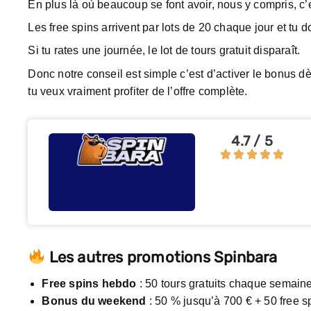
En plus là où beaucoup se font avoir, nous y compris, c’e
Les free spins arrivent par lots de 20 chaque jour et tu 
Si tu rates une journée, le lot de tours gratuit disparaît.
Donc notre conseil est simple c’est d’activer le bonus dè
tu veux vraiment profiter de l’offre complète.
4.7 / 5
Les autres promotions Spinbara
Free spins hebdo
: 50 tours gratuits chaque semain
Bonus du weekend
: 50 % jusqu’à 700 € + 50 free s