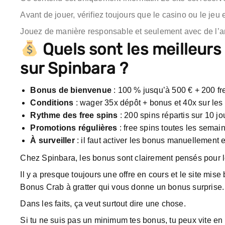
Avant de jouer, vérifiez toujours que le casino ou le jeu 
Jouez de manière responsable et seulement avec de l’ar
Quels sont les meilleur
sur Spinbara ?
Bonus de bienvenue
: 100 % jusqu’à 500 € + 200 f
Conditions
: wager 35x dépôt + bonus et 40x sur les 
Rythme des free spins
: 200 spins répartis sur 10 jo
Promotions régulières
: free spins toutes les sema
À surveiller
: il faut activer les bonus manuellement 
Chez Spinbara, les bonus sont clairement pensés pour l
Il y a presque toujours une offre en cours et le site mi
Bonus Crab à gratter qui vous donne un bonus surprise.
Dans les faits, ça veut surtout dire une chose.
Si tu ne suis pas un minimum tes bonus, tu peux vite en 