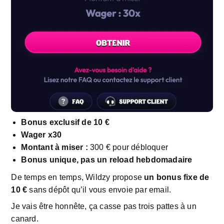
Bonus exclusif de 10 €
Wager x30
Montant à miser :
300 € pour débloquer
Bonus unique, pas un reload hebdomadaire
De temps en temps, Wildzy propose
un bonus fixe de
10 €
sans dépôt qu’il vous envoie par email.
Je vais être honnête, ça casse pas trois pattes à un
canard.