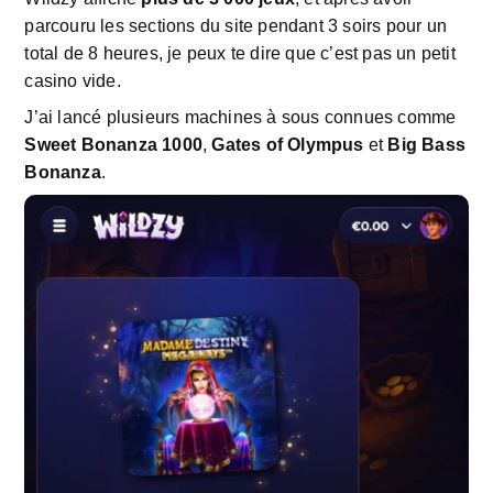
parcouru les sections du site pendant 3 soirs pour un
total de 8 heures, je peux te dire que c’est pas un petit
casino vide.
J’ai lancé plusieurs machines à sous connues comme
Sweet Bonanza 1000
,
Gates of Olympus
et
Big Bass
Bonanza
.