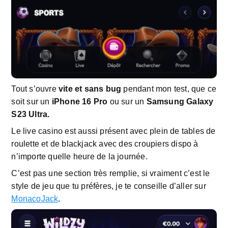
Tout s’ouvre
vite et sans bug
pendant mon test, que ce
soit sur un
iPhone 16 Pro
ou sur un
Samsung Galaxy
S23 Ultra.
Le live casino est aussi présent avec plein de tables de
roulette et de blackjack avec des croupiers dispo à
n’importe quelle heure de la journée.
C’est pas une section très remplie, si vraiment c’est le
style de jeu que tu préfères, je te conseille d’aller sur
MonacoJack
.