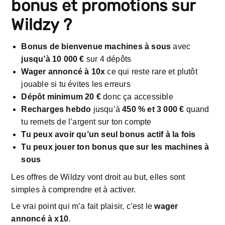
bonus et promotions sur
Wildzy ?
Bonus de bienvenue machines à sous
avec
jusqu’à 10 000 €
sur 4 dépôts
Wager annoncé à 10x
ce qui reste rare et plutôt
jouable si tu évites les erreurs
Dépôt minimum 20 €
donc ça accessible
Recharges hebdo
jusqu’à
450 % et 3 000 €
quand
tu remets de l’argent sur ton compte
Tu peux avoir qu’un seul bonus actif à la fois
Tu peux jouer ton bonus que sur les machines à
sous
Les offres de Wildzy vont droit au but, elles sont
simples à comprendre et à activer.
Le vrai point qui m’a fait plaisir, c’est le
wager
annoncé à x10
.