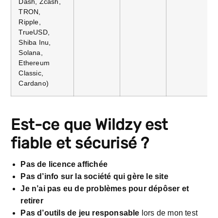
Dash, Zcash,
TRON,
Ripple,
TrueUSD,
Shiba Inu,
Solana,
Ethereum
Classic,
Cardano)
Est-ce que Wildzy est
fiable et sécurisé ?
Pas de licence affichée
Pas d’info sur la société qui gère le site
Je n’ai pas eu de problèmes pour dépôser et
retirer
Pas d’outils de jeu responsable
lors de mon test