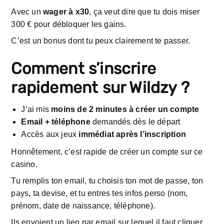
Avec un
wager à x30
, ça veut dire que tu dois miser
300 € pour débloquer les gains.
C’est un bonus dont tu peux clairement te passer.
Comment s’inscrire
rapidement sur Wildzy ?
J’ai mis
moins de 2 minutes à créer un compte
Email + téléphone
demandés dès le départ
Accès aux jeux
immédiat après l’inscription
Honnêtement, c’est rapide de créer un compte sur ce
casino.
Tu remplis ton email, tu choisis ton mot de passe, ton
pays, ta devise, et tu entres tes infos perso (nom,
prénom, date de naissance, téléphone).
Ils envoient un lien par email sur lequel il faut cliquer