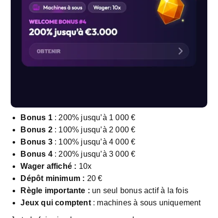
Bonus 1
: 200% jusqu’à 1 000 €
Bonus 2
: 100% jusqu’à 2 000 €
Bonus 3
: 100% jusqu’à 4 000 €
Bonus 4
: 200% jusqu’à 3 000 €
Wager affiché :
10x
Dépôt minimum :
20 €
Règle importante :
un seul bonus actif à la fois
Jeux qui comptent
: machines à sous uniquement